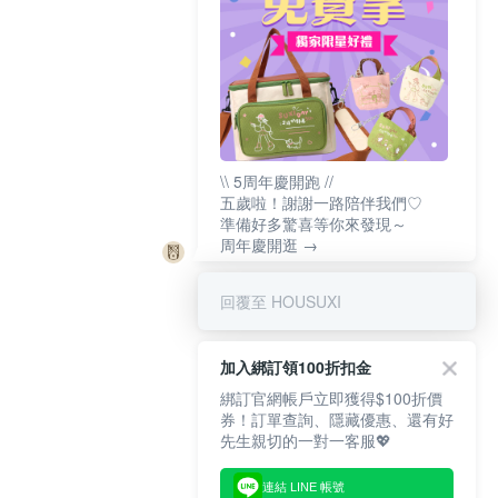
\\ 5周年慶開跑 //
五歲啦！謝謝一路陪伴我們♡
準備好多驚喜等你來發現～
周年慶開逛 →
回覆至 HOUSUXI
加入綁訂領100折扣金
綁訂官網帳戶立即獲得$100折價
券！訂單查詢、隱藏優惠、還有好
先生親切的一對一客服💖
連結 LINE 帳號