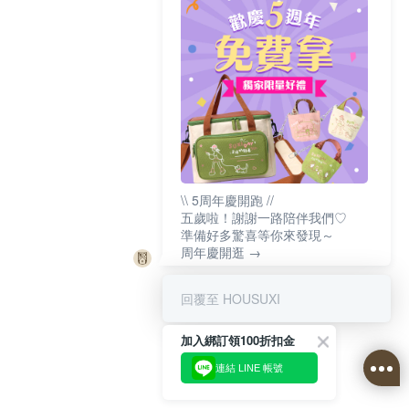
\\ 5周年慶開跑 //
五歲啦！謝謝一路陪伴我們♡
準備好多驚喜等你來發現～
周年慶開逛 →
回覆至 HOUSUXI
加入綁訂領100折扣金
連結 LINE 帳號