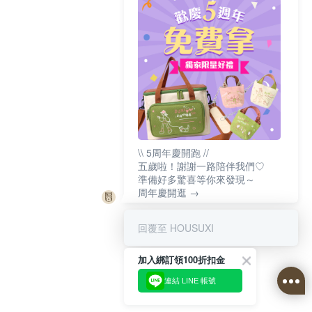
\\ 5周年慶開跑 //
五歲啦！謝謝一路陪伴我們♡
準備好多驚喜等你來發現～
周年慶開逛 →
回覆至 HOUSUXI
加入綁訂領100折扣金
連結 LINE 帳號