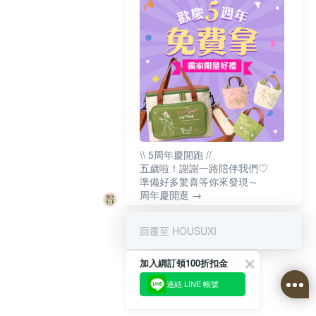
\\ 5周年慶開跑 //
五歲啦！謝謝一路陪伴我們♡
準備好多驚喜等你來發現～
周年慶開逛 →
回覆至 HOUSUXI
加入綁訂領100折扣金
連結 LINE 帳號