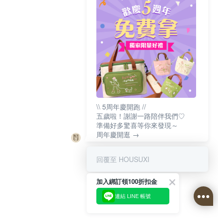
\\ 5周年慶開跑 //
五歲啦！謝謝一路陪伴我們♡
準備好多驚喜等你來發現～
周年慶開逛 →
回覆至 HOUSUXI
加入綁訂領100折扣金
連結 LINE 帳號