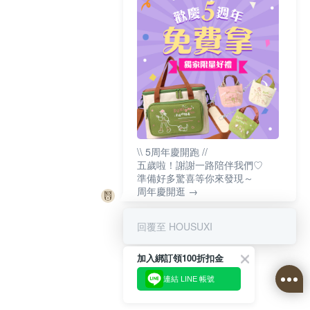
\\ 5周年慶開跑 //
五歲啦！謝謝一路陪伴我們♡
準備好多驚喜等你來發現～
周年慶開逛 →
回覆至 HOUSUXI
加入綁訂領100折扣金
連結 LINE 帳號