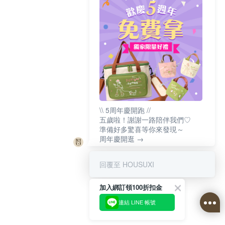
\\ 5周年慶開跑 //
五歲啦！謝謝一路陪伴我們♡
準備好多驚喜等你來發現～
周年慶開逛 →
回覆至 HOUSUXI
加入綁訂領100折扣金
連結 LINE 帳號