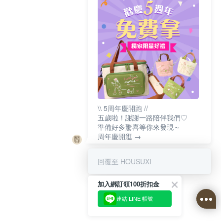
\\ 5周年慶開跑 //
五歲啦！謝謝一路陪伴我們♡
準備好多驚喜等你來發現～
周年慶開逛 →
回覆至 HOUSUXI
加入綁訂領100折扣金
連結 LINE 帳號