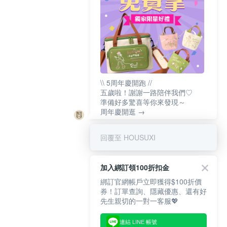
\\ 5周年慶開跑 //
五歲啦！謝謝一路陪伴我們♡
準備好多驚喜等你來發現～
周年慶開逛 →
回覆至 HOUSUXI
加入綁訂領100折扣金
綁訂官網帳戶立即獲得$100折價
券！訂單查詢、隱藏優惠、還有好
先生親切的一對一客服💖
連結 LINE 帳號