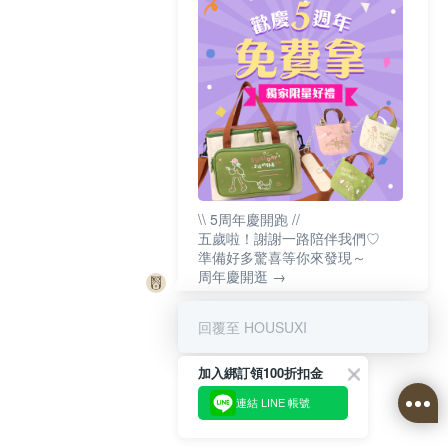
\\ 5周年慶開跑 //
五歲啦！謝謝一路陪伴我們♡
準備好多驚喜等你來發現～
周年慶開逛 →
回覆至 HOUSUXI
加入綁訂領100折扣金
連結 LINE 帳號