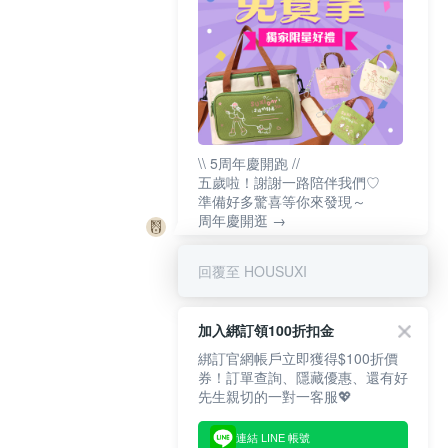
\\ 5周年慶開跑 //
五歲啦！謝謝一路陪伴我們♡
準備好多驚喜等你來發現～
周年慶開逛 →
回覆至 HOUSUXI
加入綁訂領100折扣金
綁訂官網帳戶立即獲得$100折價
券！訂單查詢、隱藏優惠、還有好
先生親切的一對一客服💖
連結 LINE 帳號