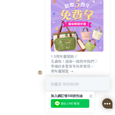
\\ 5周年慶開跑 //
五歲啦！謝謝一路陪伴我們♡
準備好多驚喜等你來發現～
周年慶開逛 →
回覆至 HOUSUXI
加入綁訂領100折扣金
連結 LINE 帳號