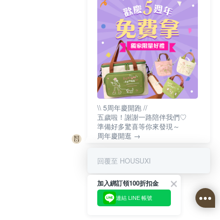
\\ 5周年慶開跑 //
五歲啦！謝謝一路陪伴我們♡
準備好多驚喜等你來發現～
周年慶開逛 →
回覆至 HOUSUXI
加入綁訂領100折扣金
連結 LINE 帳號