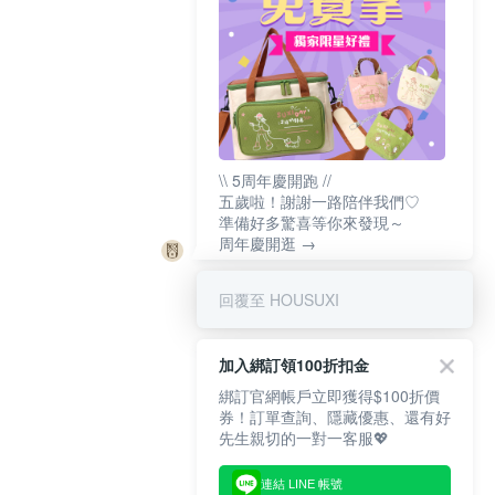
\\ 5周年慶開跑 //
五歲啦！謝謝一路陪伴我們♡
準備好多驚喜等你來發現～
周年慶開逛 →
回覆至 HOUSUXI
加入綁訂領100折扣金
綁訂官網帳戶立即獲得$100折價
券！訂單查詢、隱藏優惠、還有好
先生親切的一對一客服💖
連結 LINE 帳號