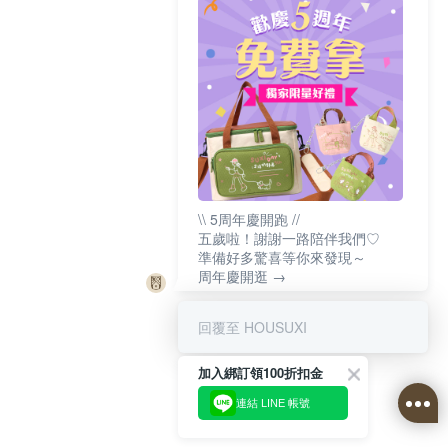
\\ 5周年慶開跑 //
五歲啦！謝謝一路陪伴我們♡
準備好多驚喜等你來發現～
周年慶開逛 →
回覆至 HOUSUXI
加入綁訂領100折扣金
連結 LINE 帳號