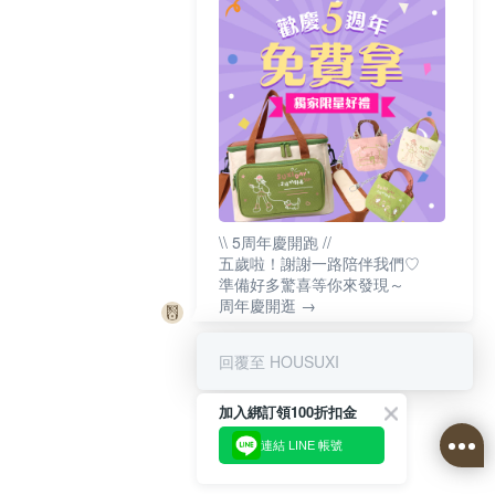
\\ 5周年慶開跑 //
五歲啦！謝謝一路陪伴我們♡
準備好多驚喜等你來發現～
周年慶開逛 →
回覆至 HOUSUXI
加入綁訂領100折扣金
連結 LINE 帳號