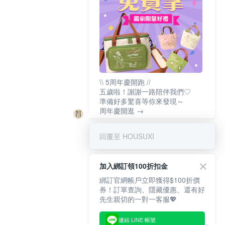
\\ 5周年慶開跑 //
五歲啦！謝謝一路陪伴我們♡
準備好多驚喜等你來發現～
周年慶開逛 →
回覆至 HOUSUXI
加入綁訂領100折扣金
綁訂官網帳戶立即獲得$100折價
券！訂單查詢、隱藏優惠、還有好
先生親切的一對一客服💖
連結 LINE 帳號