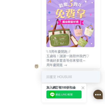
\\ 5周年慶開跑 //
五歲啦！謝謝一路陪伴我們♡
準備好多驚喜等你來發現～
周年慶開逛 →
回覆至 HOUSUXI
加入綁訂領100折扣金
連結 LINE 帳號