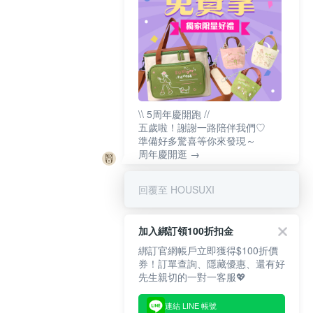
\\ 5周年慶開跑 //
五歲啦！謝謝一路陪伴我們♡
準備好多驚喜等你來發現～
周年慶開逛 →
回覆至 HOUSUXI
加入綁訂領100折扣金
綁訂官網帳戶立即獲得$100折價
券！訂單查詢、隱藏優惠、還有好
先生親切的一對一客服💖
連結 LINE 帳號