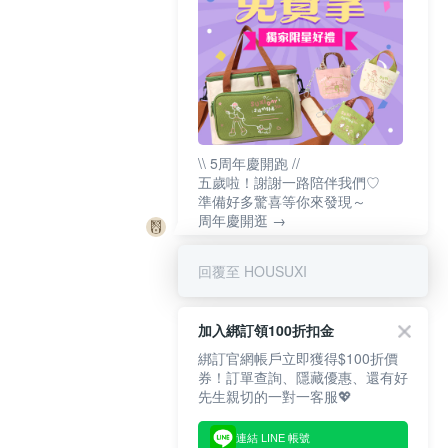
\\ 5周年慶開跑 //
五歲啦！謝謝一路陪伴我們♡
準備好多驚喜等你來發現～
周年慶開逛 →
回覆至 HOUSUXI
加入綁訂領100折扣金
綁訂官網帳戶立即獲得$100折價
券！訂單查詢、隱藏優惠、還有好
先生親切的一對一客服💖
連結 LINE 帳號