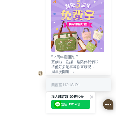
\\ 5周年慶開跑 //
五歲啦！謝謝一路陪伴我們♡
準備好多驚喜等你來發現～
周年慶開逛 →
回覆至 HOUSUXI
加入綁訂領100折扣金
連結 LINE 帳號