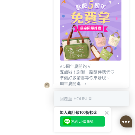
\\ 5周年慶開跑 //
五歲啦！謝謝一路陪伴我們♡
準備好多驚喜等你來發現～
周年慶開逛 →
回覆至 HOUSUXI
加入綁訂領100折扣金
連結 LINE 帳號