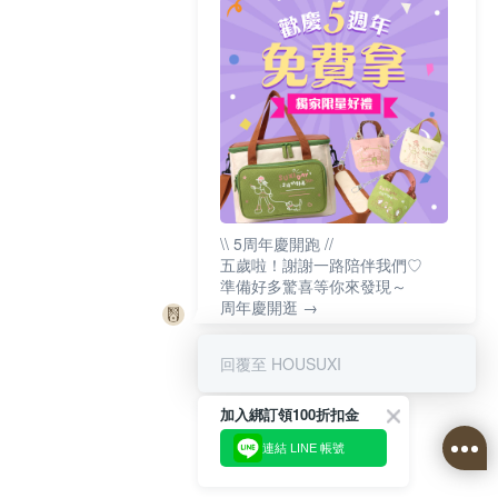
\\ 5周年慶開跑 //
五歲啦！謝謝一路陪伴我們♡
準備好多驚喜等你來發現～
周年慶開逛 →
回覆至 HOUSUXI
加入綁訂領100折扣金
連結 LINE 帳號