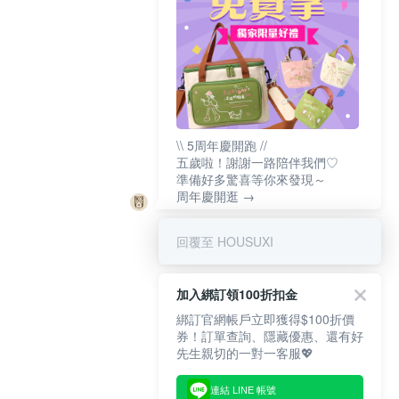
\\ 5周年慶開跑 //
五歲啦！謝謝一路陪伴我們♡
準備好多驚喜等你來發現～
周年慶開逛 →
回覆至 HOUSUXI
加入綁訂領100折扣金
綁訂官網帳戶立即獲得$100折價
券！訂單查詢、隱藏優惠、還有好
先生親切的一對一客服💖
連結 LINE 帳號