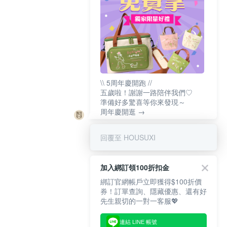
\\ 5周年慶開跑 //
五歲啦！謝謝一路陪伴我們♡
準備好多驚喜等你來發現～
周年慶開逛 →
回覆至 HOUSUXI
加入綁訂領100折扣金
綁訂官網帳戶立即獲得$100折價
券！訂單查詢、隱藏優惠、還有好
先生親切的一對一客服💖
連結 LINE 帳號