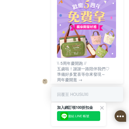
\\ 5周年慶開跑 //
五歲啦！謝謝一路陪伴我們♡
準備好多驚喜等你來發現～
周年慶開逛 →
回覆至 HOUSUXI
加入綁訂領100折扣金
連結 LINE 帳號