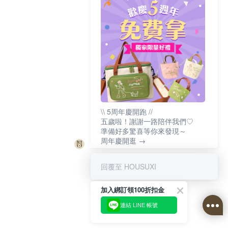
\\ 5周年慶開跑 //
五歲啦！謝謝一路陪伴我們♡
準備好多驚喜等你來發現～
周年慶開逛 →
回覆至 HOUSUXI
加入綁訂領100折扣金
連結 LINE 帳號