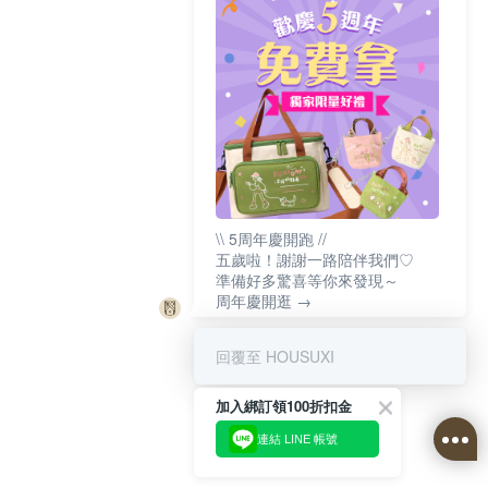
\\ 5周年慶開跑 //
五歲啦！謝謝一路陪伴我們♡
準備好多驚喜等你來發現～
周年慶開逛 →
回覆至 HOUSUXI
加入綁訂領100折扣金
連結 LINE 帳號