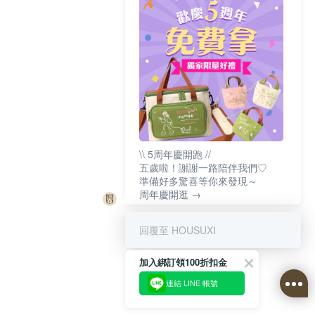
\\ 5周年慶開跑 //
五歲啦！謝謝一路陪伴我們♡
準備好多驚喜等你來發現～
周年慶開逛 →
回覆至 HOUSUXI
加入綁訂領100折扣金
連結 LINE 帳號