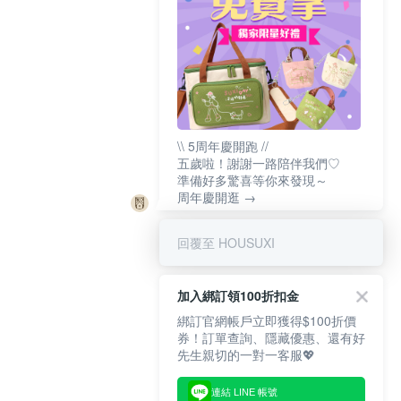
\\ 5周年慶開跑 //
五歲啦！謝謝一路陪伴我們♡
準備好多驚喜等你來發現～
周年慶開逛 →
回覆至 HOUSUXI
加入綁訂領100折扣金
綁訂官網帳戶立即獲得$100折價
券！訂單查詢、隱藏優惠、還有好
先生親切的一對一客服💖
連結 LINE 帳號