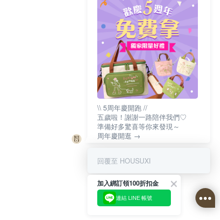
\\ 5周年慶開跑 //
五歲啦！謝謝一路陪伴我們♡
準備好多驚喜等你來發現～
周年慶開逛 →
回覆至 HOUSUXI
加入綁訂領100折扣金
連結 LINE 帳號