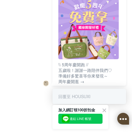
\\ 5周年慶開跑 //
五歲啦！謝謝一路陪伴我們♡
準備好多驚喜等你來發現～
周年慶開逛 →
回覆至 HOUSUXI
加入綁訂領100折扣金
連結 LINE 帳號