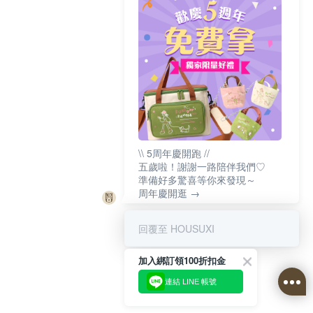
\\ 5周年慶開跑 //
五歲啦！謝謝一路陪伴我們♡
準備好多驚喜等你來發現～
周年慶開逛 →
回覆至 HOUSUXI
加入綁訂領100折扣金
連結 LINE 帳號