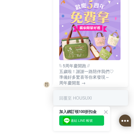
\\ 5周年慶開跑 //
五歲啦！謝謝一路陪伴我們♡
準備好多驚喜等你來發現～
周年慶開逛 →
回覆至 HOUSUXI
加入綁訂領100折扣金
連結 LINE 帳號