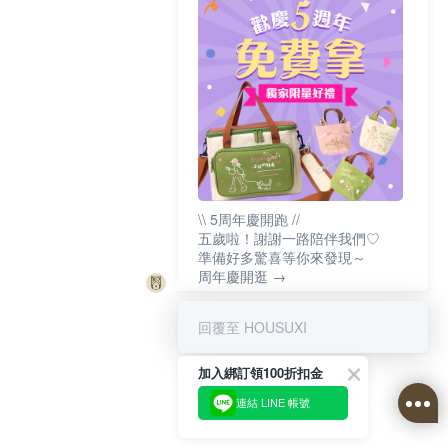
\\ 5周年慶開跑 //
五歲啦！謝謝一路陪伴我們♡
準備好多驚喜等你來發現～
周年慶開逛 →
回覆至 HOUSUXI
加入綁訂領100折扣金
連結 LINE 帳號