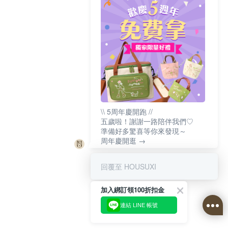
\\ 5周年慶開跑 //
五歲啦！謝謝一路陪伴我們♡
準備好多驚喜等你來發現～
周年慶開逛 →
回覆至 HOUSUXI
加入綁訂領100折扣金
連結 LINE 帳號