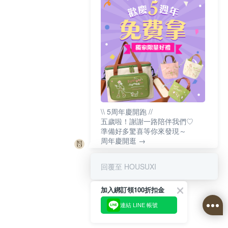
\\ 5周年慶開跑 //
五歲啦！謝謝一路陪伴我們♡
準備好多驚喜等你來發現～
周年慶開逛 →
回覆至 HOUSUXI
加入綁訂領100折扣金
連結 LINE 帳號