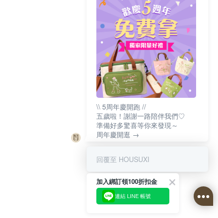
\\ 5周年慶開跑 //
五歲啦！謝謝一路陪伴我們♡
準備好多驚喜等你來發現～
周年慶開逛 →
回覆至 HOUSUXI
加入綁訂領100折扣金
連結 LINE 帳號