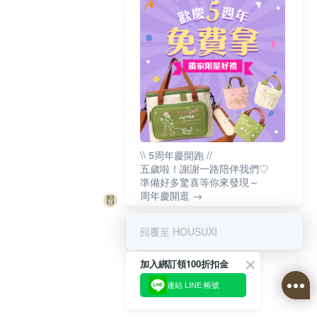
\\ 5周年慶開跑 //
五歲啦！謝謝一路陪伴我們♡
準備好多驚喜等你來發現～
周年慶開逛 →
回覆至 HOUSUXI
加入綁訂領100折扣金
連結 LINE 帳號