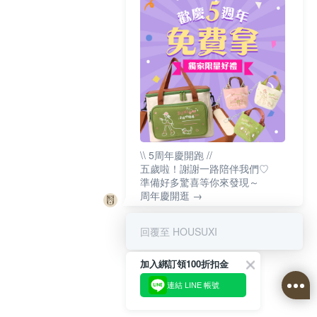
\\ 5周年慶開跑 //
五歲啦！謝謝一路陪伴我們♡
準備好多驚喜等你來發現～
周年慶開逛 →
回覆至 HOUSUXI
加入綁訂領100折扣金
連結 LINE 帳號