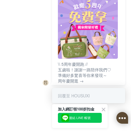
\\ 5周年慶開跑 //
五歲啦！謝謝一路陪伴我們♡
準備好多驚喜等你來發現～
周年慶開逛 →
回覆至 HOUSUXI
加入綁訂領100折扣金
連結 LINE 帳號