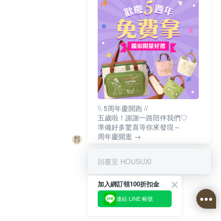
\\ 5周年慶開跑 //
五歲啦！謝謝一路陪伴我們♡
準備好多驚喜等你來發現～
周年慶開逛 →
回覆至 HOUSUXI
加入綁訂領100折扣金
連結 LINE 帳號