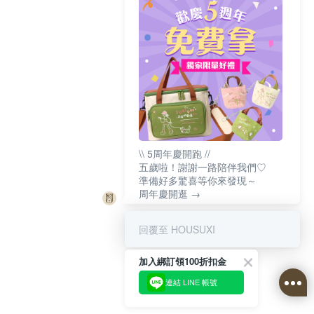
\\ 5周年慶開跑 //
五歲啦！謝謝一路陪伴我們♡
準備好多驚喜等你來發現～
周年慶開逛 →
回覆至 HOUSUXI
加入綁訂領100折扣金
連結 LINE 帳號