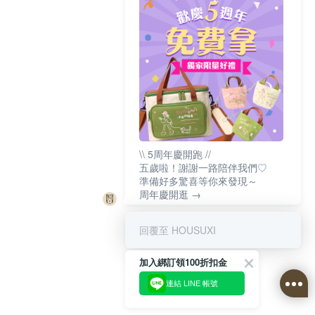
\\ 5周年慶開跑 //
五歲啦！謝謝一路陪伴我們♡
準備好多驚喜等你來發現～
周年慶開逛 →
回覆至 HOUSUXI
加入綁訂領100折扣金
連結 LINE 帳號