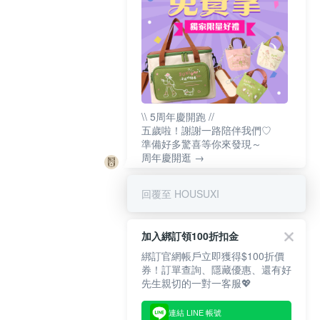
\\ 5周年慶開跑 //
五歲啦！謝謝一路陪伴我們♡
準備好多驚喜等你來發現～
周年慶開逛 →
回覆至 HOUSUXI
加入綁訂領100折扣金
綁訂官網帳戶立即獲得$100折價
券！訂單查詢、隱藏優惠、還有好
先生親切的一對一客服💖
連結 LINE 帳號