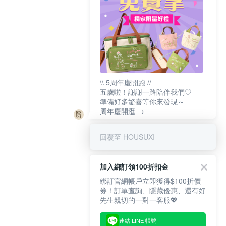
\\ 5周年慶開跑 //
五歲啦！謝謝一路陪伴我們♡
準備好多驚喜等你來發現～
周年慶開逛 →
回覆至 HOUSUXI
加入綁訂領100折扣金
綁訂官網帳戶立即獲得$100折價
券！訂單查詢、隱藏優惠、還有好
先生親切的一對一客服💖
連結 LINE 帳號