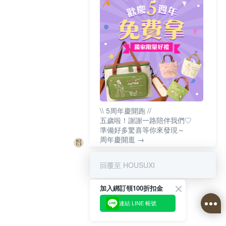
\\ 5周年慶開跑 //
五歲啦！謝謝一路陪伴我們♡
準備好多驚喜等你來發現～
周年慶開逛 →
回覆至 HOUSUXI
加入綁訂領100折扣金
連結 LINE 帳號