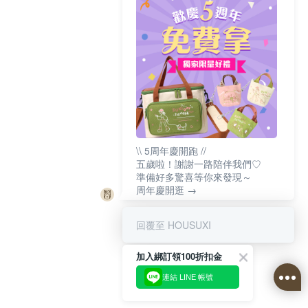
\\ 5周年慶開跑 //
五歲啦！謝謝一路陪伴我們♡
準備好多驚喜等你來發現～
周年慶開逛 →
回覆至 HOUSUXI
加入綁訂領100折扣金
連結 LINE 帳號