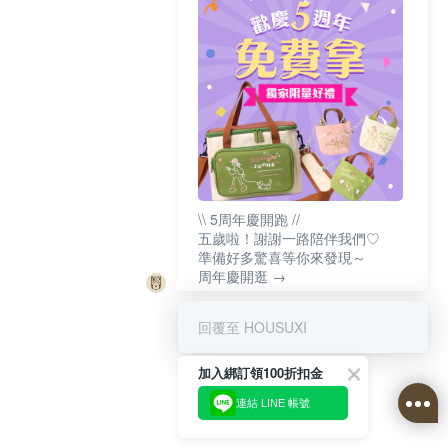
\\ 5周年慶開跑 //
五歲啦！謝謝一路陪伴我們♡
準備好多驚喜等你來發現～
周年慶開逛 →
回覆至 HOUSUXI
加入綁訂領100折扣金
連結 LINE 帳號