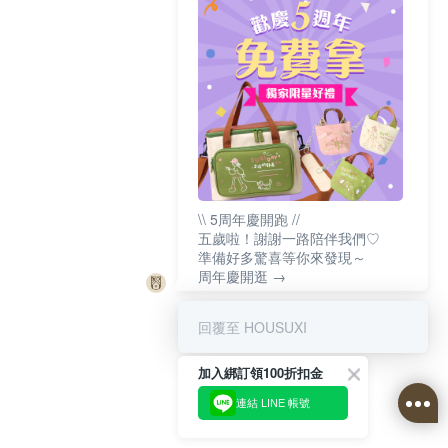
\\ 5周年慶開跑 //
五歲啦！謝謝一路陪伴我們♡
準備好多驚喜等你來發現～
周年慶開逛 →
回覆至 HOUSUXI
加入綁訂領100折扣金
連結 LINE 帳號